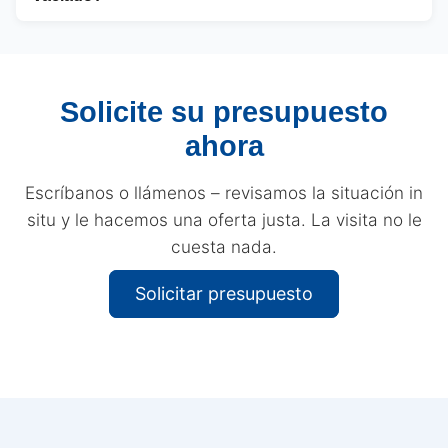
Lörrach, Müllheim, Bad Krozingen, Emmendingen
Sí, si lo desea, también realizamos trabajos de
y toda la región fronteriza.
renovación y limpieza después del vaciado.
Pintura, revestimientos de suelo, alicatado y una
Solicite su presupuesto
limpieza final a fondo forman parte de nuestro
ahora
servicio – todo de una sola mano.
Escríbanos o llámenos – revisamos la situación in
situ y le hacemos una oferta justa. La visita no le
cuesta nada.
Solicitar presupuesto