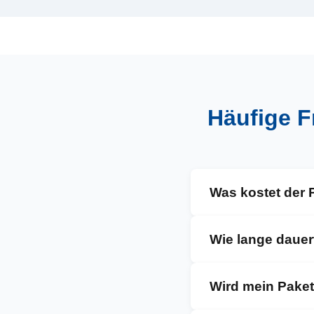
Häufige F
Was kostet der 
Die Kosten richte
Wie lange dauer
erhalten Sie ein 
Service besonder
In der Regel 5–7 
Wird mein Paket
LKW Richtung Spa