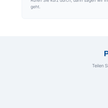
Rufen Sie kurz durch, dann sagen wir I
geht.
P
Teilen S