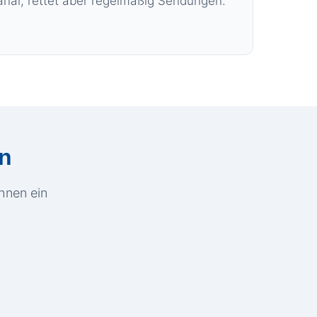
anal, rettet aber regelmäßig Sendungen.
en
Ihnen ein