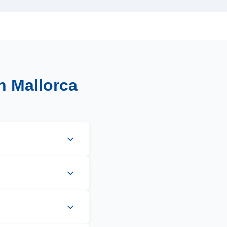
h Mallorca
b von 24 Stunden
hnt sich unser
m wöchentlichen
Ab unserem Depot